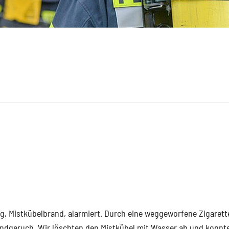
g, Mistkübelbrand, alarmiert. Durch eine weggeworfene Zigarett
andgeruch. Wir löschten den Mistkübel mit Wasser ab und konnt